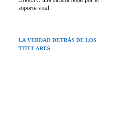
soporte vital
LA VERDAD DETRÁS DE LOS
TITULARES
Buscar
episodios
Música Generada por IA: Innovación,
Impacto y Controversia en la Industria
Musical.
31/07/2026
Extramundo
Ghislaine Maxwell absolves Trump and