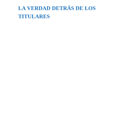
LA VERDAD DETRÁS DE LOS
TITULARES
Buscar
episodios
Música Generada por IA: Innovación,
Impacto y Controversia en la Industria
Musical.
31/07/2026
Extramundo
Ghislaine Maxwell absolves Trump and
her associates in an interview with the
Department of Justice
15/09/2025
Extramundo
La controvertida oferta de Trump de
adquirir Groenlandia y el Canal de