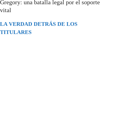
Gregory: una batalla legal por el soporte
vital
LA VERDAD DETRÁS DE LOS
TITULARES
Buscar
episodios
Música Generada por IA: Innovación,
Impacto y Controversia en la Industria
Musical.
31/07/2026
Extramundo
Ghislaine Maxwell absolves Trump and
her associates in an interview with the
Department of Justice
15/09/2025
Extramundo