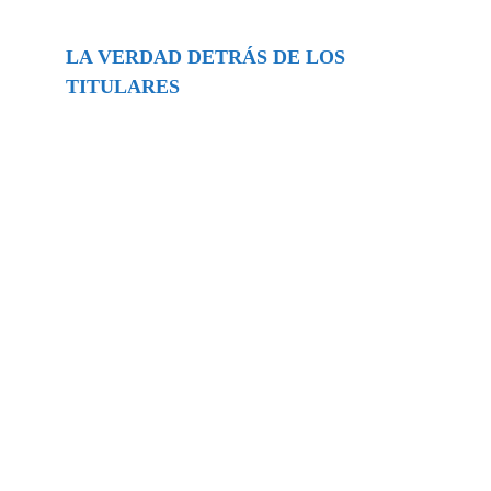
LA VERDAD DETRÁS DE LOS
TITULARES
Buscar
episodios
Música Generada por IA: Innovación,
Impacto y Controversia en la Industria
Musical.
31/07/2026
Extramundo
Ghislaine Maxwell absolves Trump and
her associates in an interview with the
Department of Justice
15/09/2025
Extramundo