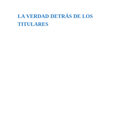
LA VERDAD DETRÁS DE LOS
TITULARES
Buscar
episodios
Música Generada por IA: Innovación,
Impacto y Controversia en la Industria
Musical.
31/07/2026
Extramundo
Ghislaine Maxwell absolves Trump and
her associates in an interview with the
Department of Justice
15/09/2025
Extramundo