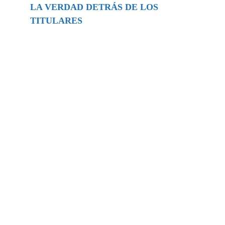
LA VERDAD DETRÁS DE LOS
TITULARES
Buscar
episodios
Música Generada por IA: Innovación,
Impacto y Controversia en la Industria
Musical.
31/07/2026
Extramundo
Ghislaine Maxwell absolves Trump and
her associates in an interview with the
Department of Justice
15/09/2025
Extramundo
La controvertida oferta de Trump de
adquirir Groenlandia y el Canal de