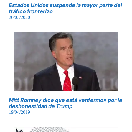
Estados Unidos suspende la mayor parte del
tráfico fronterizo
20/03/2020
Mitt Romney dice que está «enfermo» por la
deshonestidad de Trump
19/04/2019