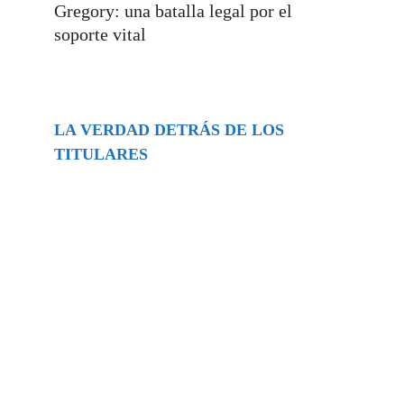
Gregory: una batalla legal por el
soporte vital
LA VERDAD DETRÁS DE LOS
TITULARES
Buscar
episodios
Música Generada por IA: Innovación,
Impacto y Controversia en la Industria
Musical.
31/07/2026
Extramundo
Ghislaine Maxwell absolves Trump and