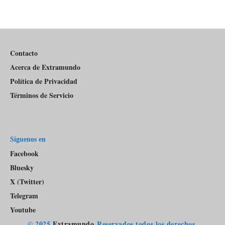
de
Información
episodios
Del
Pódcast
Contacto
Acerca de Extramundo
Política de Privacidad
Términos de Servicio
Síguenos en
Facebook
Bluesky
X (Twitter)
Telegram
Youtube
© 2025
Extramundo
Reservados todos los derechos.