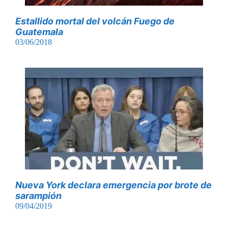
Estallido mortal del volcán Fuego de
Guatemala
03/06/2018
Nueva York declara emergencia por brote de
sarampión
09/04/2019