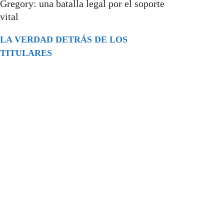
Gregory: una batalla legal por el soporte
vital
LA VERDAD DETRÁS DE LOS
TITULARES
Buscar
episodios
Música Generada por IA: Innovación,
Impacto y Controversia en la Industria
Musical.
31/07/2026
Extramundo
Ghislaine Maxwell absolves Trump and
her associates in an interview with the
Department of Justice
15/09/2025
Extramundo